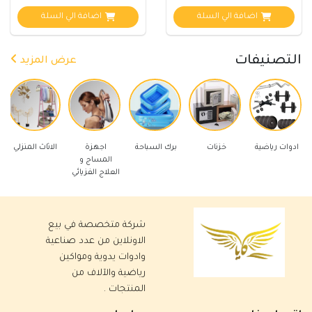
اضافة الي السلة
اضافة الي السلة
التصنيفات
عرض المزيد
ياضية
خزنات
برك السباحة
اجهزة
الاثاث المنزلي
ادوات كهربا
المساج و
العلاج الفزيائي
شركة متخصصة في بيع
الاونلاين من عدد صناعية
وادوات يدوية ومواكين
رياضية والآلاف من
المنتجات .