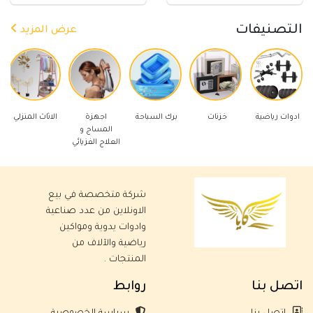
التصنيفات
عرض المزيد
رياضية
خزنات
برك السباحة
اجهزة
الاثاث المنزلي
ادوات كهرب
المساج و
العلاج الفزيائي
شركة متخصصة في بيع
الاونلاين من عدد صناعية
وادوات يدوية ومواكين
رياضية والآلاف من
المنتجات .
اتصل بنا
روابط