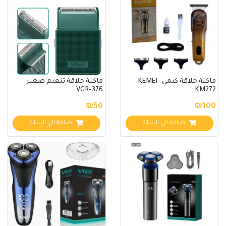
ماكنة حلاقة كيمي KEMEI-
ماكنة حلاقة تنعيم صغير
VGR-376
KM272
₪50
₪100
اضافة الي السلة
اضافة الي السلة