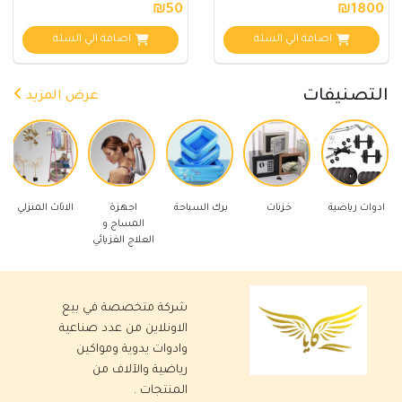
₪50
₪1800
اضافة الي السلة
اضافة الي السلة
التصنيفات
عرض المزيد
رياضية
خزنات
برك السباحة
اجهزة
الاثاث المنزلي
ادوات كهر
المساج و
العلاج الفزيائي
شركة متخصصة في بيع
الاونلاين من عدد صناعية
وادوات يدوية ومواكين
رياضية والآلاف من
المنتجات .