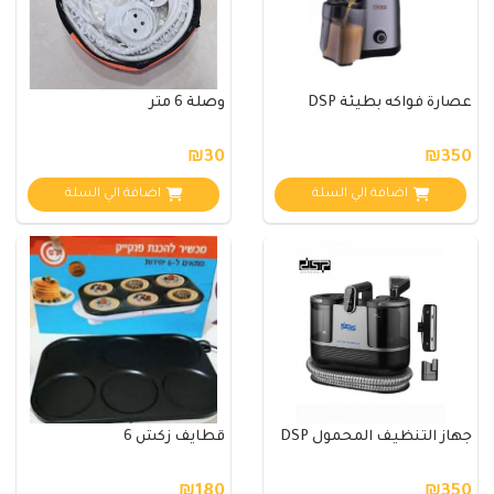
عصارة فواكه بطيئة DSP
وصلة 6 متر
₪30
₪350
اضافة الي السلة
اضافة الي السلة
جهاز التنظيف المحمول DSP
قطايف زكش 6
₪180
₪350