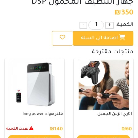
جهاز التنظيف المحمول DSP
₪
350
الكمية:
+
-
اضافة الي السلة
منتجات مقترحة
اتاري الزمن الجميل
فلتر هواء king power
₪60
₪140
نفذت الكمية