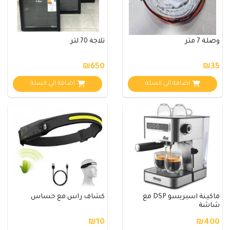
وصلة 7 متر
ثلاجة 70 لتر
₪650
₪35
اضافة الي السلة
اضافة الي السلة
ماكينة اسبريسو DSP مع
كشاف راس مع حساس
شاشة
₪10
₪400