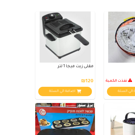
مقلى زيت ميجا 1 لتر
نفذت الكمية
₪120
الي السلة
اضافة الي السلة