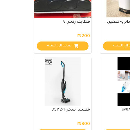
ائرية صغيرة
قطايف زكش 8
₪200
الي السلة
اضافة الي السلة
مكنسة شحن DSP 2/1
₪300