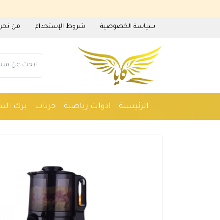
سياسة الخصوصية
شروط الإستخدام
من نحن
الرئيسية
ادوات رياضية
خزنات
برك الس
ادوات منزلية
عطور
مستلزمات حدائق
م