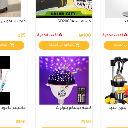
ف
كشاف يد GD2000A
ماكينة ناموس د
نفذت الكمية
₪100
نفذت الكمية
₪25
لي السلة
اضافة الي السلة
اضافة 
يدوي حديد
لامبة ديسكو بلوتوث
مكنسه عامود sv07
₪50
₪50