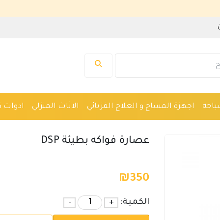
نرحب بك ف
باحة
اجهزة المساج و العلاج الفزيائي
الاثاث المنزلي
ادوات ك
واكين حلاقة
نظارات
ادوات صحية
اجهزة طبية
عصارة فواكه بطيئة DSP
₪
350
الكمية:
+
-