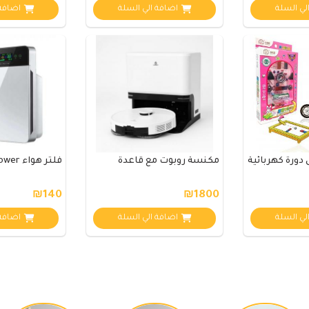
لي السلة
اضافة الي السلة
اضافة 
دورة كهربائية
مكنسة روبوت مع قاعدة
فلتر هواء king power
₪140
₪1800
لي السلة
اضافة الي السلة
اضافة 