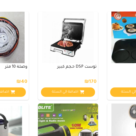
توست DSP حجم كبير
وصلة 10 متر
₪40
₪170
لي السلة
اضافة الي السلة
اضافة 