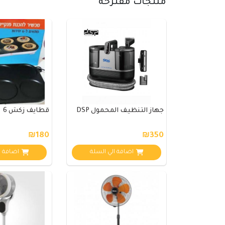
منتجات مقترحة
جهاز التنظيف المحمول DSP
قطايف زكش 6
₪180
₪350
اضافة الي السلة
اضافة ا