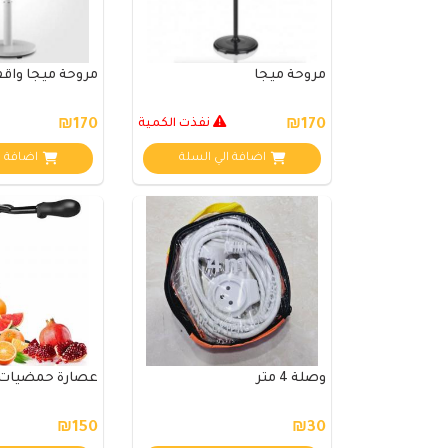
مروحة ميجا
مروحة ميجا واق
₪170
نفذت الكمية
₪170
اضافة الي السلة
اضافة ا
وصلة 4 متر
عصارة حمضيات 
₪150
₪30