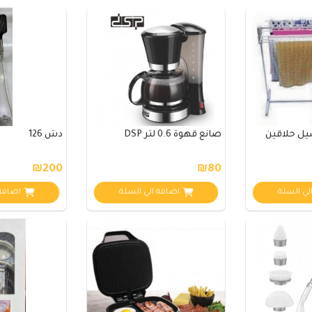
ل حلاقين
صانع قهوة 0.6 لتر DSP
دش 126
₪200
₪80
لي السلة
اضافة الي السلة
اضافة 