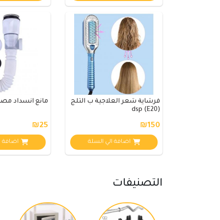
فرشاية شعر العلاجية ب الثلج
مانع انسداد مص
dsp (E20)
₪25
₪150
اضافة الي السلة
اضافة ا
التصنيفات