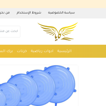
سياسة الخصوصية
شروط الإستخدام
من نحن
الرئيسية
ادوات رياضية
خزنات
برك الس
ادوات منزلية
عطور
مستلزمات حدائق
م