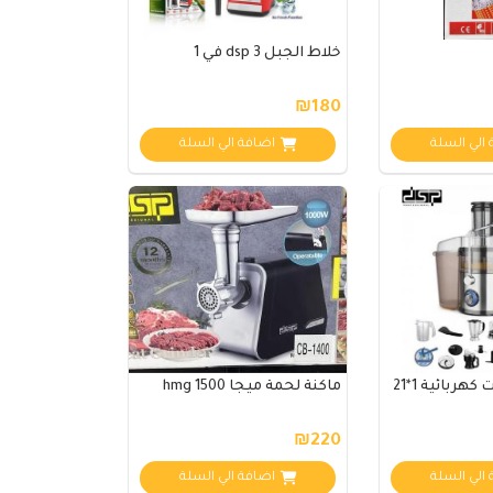
خلاط الجبل dsp 3 في 1
₪180
الي السلة
اضافة الي السلة
عصارة حمضيات كهربائية 1*21
ماكنة لحمة ميجا hmg 1500
₪220
الي السلة
اضافة الي السلة