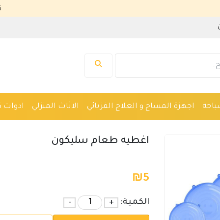
نرحب بك في
باحة
اجهزة المساج و العلاج الفزيائي
الاثاث المنزلي
ادوات ك
واكين حلاقة
نظارات
ادوات صحية
اجهزة طبية
اغطيه طعام سليكون
₪
5
الكمية:
+
-