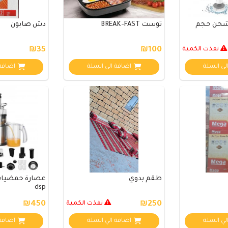
شحن حجم
توست BREAK-FAST
دش صابون
نفذت الكمية
₪100
₪35
لي السلة
اضافة الي السلة
اضافة 
طقم بدوي
dsp
₪250
نفذت الكمية
₪450
لي السلة
اضافة الي السلة
اضافة 