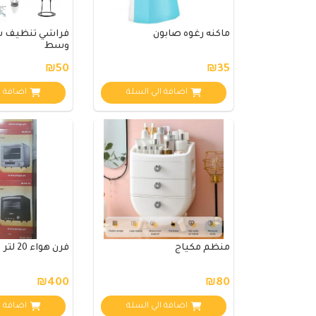
ماكنه رغوه صابون
فراشي تنظيف 
وسط
₪50
₪35
اضافة الي السلة
اضافة ا
منظم مكياج
فرن هواء 20 لتر
₪400
₪80
اضافة الي السلة
اضافة ا