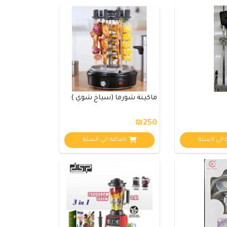
ماكينة شورما (سياخ شوي )
₪250
الي السلة
اضافة الي السلة