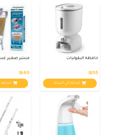
حافظة البقوليات
منشر صغير غسي
₪40
₪55
اضافة الي السلة
اضافة ا