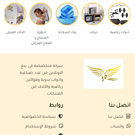
اضية
خزنات
برك السباحة
اجهزة
الاثاث المنزلي
ادوات كهربائ
المساج و
العلاج الفزيائي
شركة متخصصة في بيع
الاونلاين من عدد صناعية
وادوات يدوية ومواكين
رياضية والآلاف من
المنتجات .
اتصل بنا
روابط
اتصل بنا
سياسة الخصوصية
واتساب
شروط الإستخدام