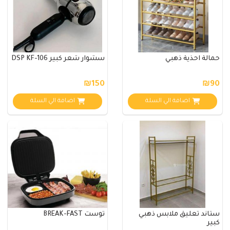
حمالة احذية ذهبي
سشوار شعر كبير DSP KF-106
₪150
₪90
اضافة الي السلة
اضافة الي السلة
ستاند تعليق ملابس ذهبي
توست BREAK-FAST
كبير