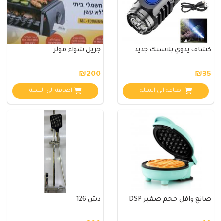
كشاف يدوي بلاستك جديد
جريل شواء مولر
₪200
₪35
اضافة الي السلة
اضافة الي السلة
صانع وافل حجم صغير DSP
دش 126