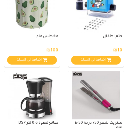
ختم اطفال
مغطس ماء
₪100
₪10
اضافة الي السلة
اضافة الي السلة
ستريت شعر 750 درجة E-50
صانع قهوة 0.6 لتر DSP