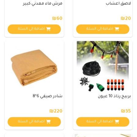
لاصق اعشاب
مرش ماء معدني كبير
₪60
₪20
اضافة الي السلة
اضافة الي السلة
بربيج رذاذ 10 عيون
شادر صيفي 6*8
₪220
₪35
اضافة الي السلة
اضافة الي السلة