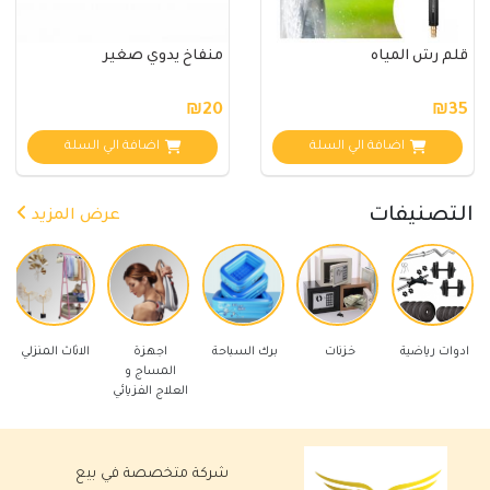
قلم رش المياه
منفاخ يدوي صغير
₪20
₪35
اضافة الي السلة
اضافة الي السلة
التصنيفات
عرض المزيد
ية
خزنات
برك السباحة
اجهزة
الاثاث المنزلي
ادوات كهربائية
المساج و
العلاج الفزيائي
شركة متخصصة في بيع