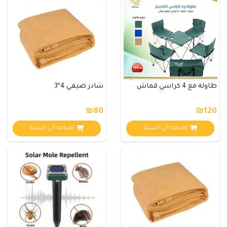
طاولة مع 4 كراسي قماش
شادر صيفي 4*3
₪80
₪120
اضافة الي السلة
اضافة الي السلة