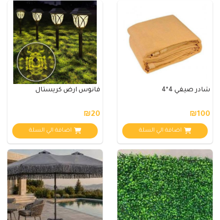
شادر صيفي 4*4
فانوس ارض كريستال
₪20
₪100
اضافة الي السلة
اضافة الي السلة