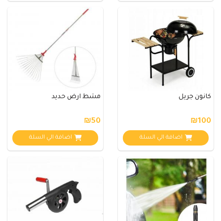
كانون جريل
مشط ارض حديد
₪50
₪100
اضافة الي السلة
اضافة الي السلة