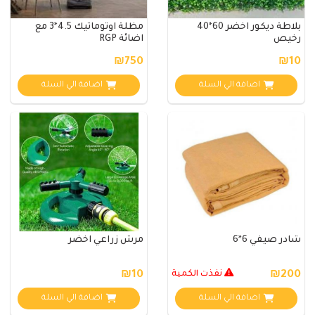
بلاطة ديكور اخضر 60*40
مظلة اوتوماتيك 4.5*3 مع
رخيص
اضائة RGP
₪750
₪10
اضافة الي السلة
اضافة الي السلة
شادر صيفي 6*6
مرش زراعي اخضر
₪200
نفذت الكمية
₪10
اضافة الي السلة
اضافة الي السلة