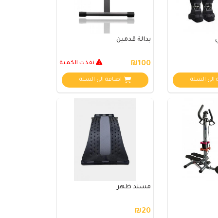
بدالة قدمين
₪100
نفذت الكمية
الي السلة
اضافة الي السلة
مسند ظهر
₪20