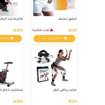
لاصق تنحيف
ماكينة شد البطن
₪20
نفذت الكمية
₪250
اضافة الي السلة
اضافة ا
مشد رياضي قفز
بسكليت حجم ص
₪250
₪20