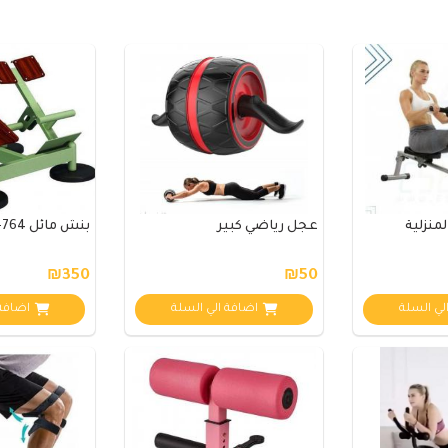
منزلية
عجل رياضي كبير
بنش مائل L-764
₪350
₪50
لي السلة
اضافة الي السلة
اضافة 