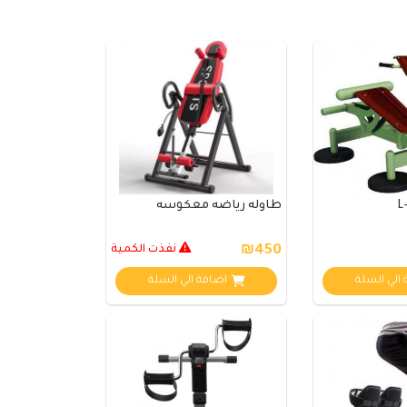
طاوله رياضه معكوسه
₪450
نفذت الكمية
الي السلة
اضافة الي السلة