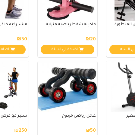
 المتطورة
ماكينة شفط رياضية منزلية
مشد ركبه خلفي
₪30
₪20
لي السلة
اضافة الي السلة
اضافة 
غير
عجل رياضي مزدوج
ستبر مع قرص
₪250
₪50