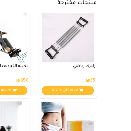
منتجات مقترحة
زنبرك رياضي
مكينه التجديف ال
₪350
₪35
اضافة الي السلة
اضافة ا