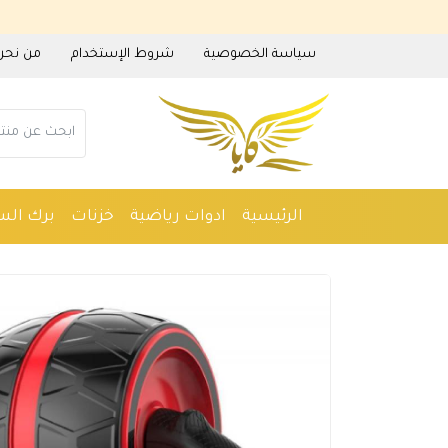
سياسة الخصوصية
شروط الإستخدام
من نحن
الرئيسية
ادوات رياضية
خزنات
برك الس
ادوات منزلية
عطور
مستلزمات حدائق
م