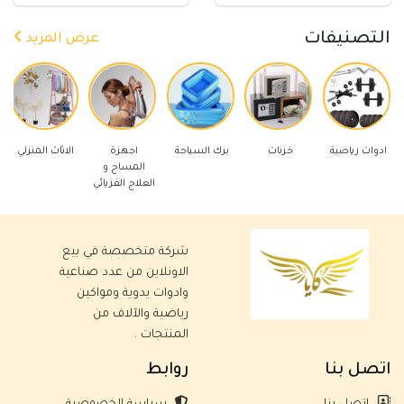
التصنيفات
عرض المزيد
ياضية
خزنات
برك السباحة
اجهزة
الاثاث المنزلي
ادوات كهربا
المساج و
العلاج الفزيائي
شركة متخصصة في بيع
الاونلاين من عدد صناعية
وادوات يدوية ومواكين
رياضية والآلاف من
المنتجات .
اتصل بنا
روابط