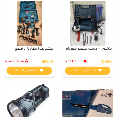
بتشون + دسك صغير كهرباء
طقم عدة بطارية 5 قطع
₪260
نفذت الكمية
₪550
نفذت الكمية
اضافة الي السلة
اضافة الي السلة