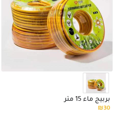
بربيج ماء 15 متر
₪
30