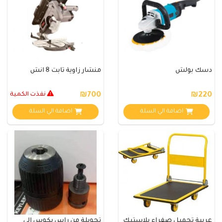
دسك بولش
منشار زاوية ثابت 8 انش
₪220
₪700
نفذت الكمية
اضافة الي السلة
اضافة الي السلة
عربية تحميل صفراء بلاستيك
تحويلة من راس بكوس الى