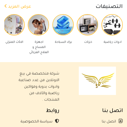
التصنيفات
عرض المزيد
 رياضية
خزنات
برك السباحة
اجهزة
الاثاث المنزلي
ادوات كهر
المساج و
العلاج الفزيائي
شركة متخصصة في بيع
الاونلاين من عدد صناعية
وادوات يدوية ومواكين
رياضية والآلاف من
المنتجات .
اتصل بنا
روابط
اتصل بنا
سياسة الخصوصية