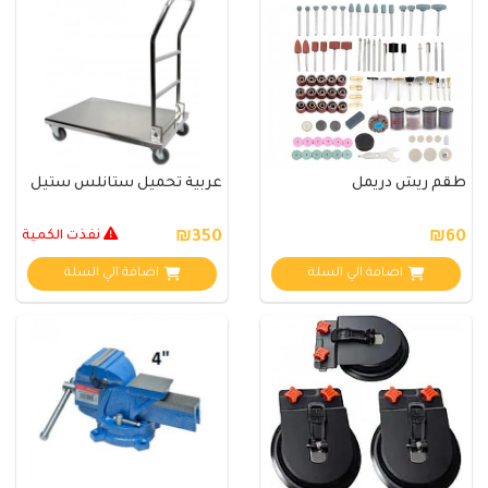
طقم ريش دريمل
عربية تحميل ستانلس ستيل
₪60
₪350
نفذت الكمية
اضافة الي السلة
اضافة الي السلة