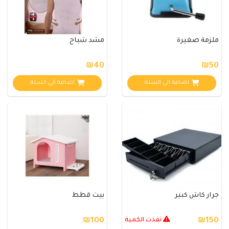
ملزمة صغيرة
مشد شباح
₪40
₪50
اضافة الي السلة
اضافة الي السلة
جرار كاش كبير
بيت قطط
₪150
نفذت الكمية
₪100