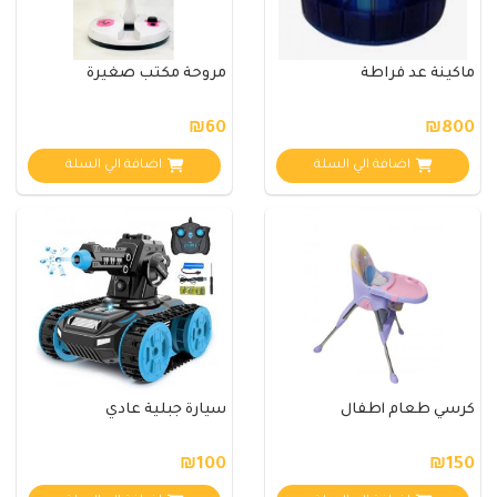
ماكينة عد فراطة
مروحة مكتب صغيرة
₪60
₪800
اضافة الي السلة
اضافة الي السلة
كرسي طعام أطفال
سيارة جبلية عادي
₪100
₪150