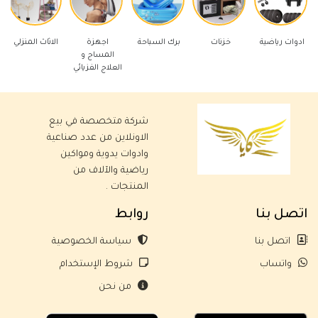
 رياضية
خزنات
برك السباحة
اجهزة
الاثاث المنزلي
ادوات كهر
المساج و
العلاج الفزيائي
شركة متخصصة في بيع
الاونلاين من عدد صناعية
وادوات يدوية ومواكين
رياضية والآلاف من
المنتجات .
اتصل بنا
روابط
اتصل بنا
سياسة الخصوصية
واتساب
شروط الإستخدام
من نحن