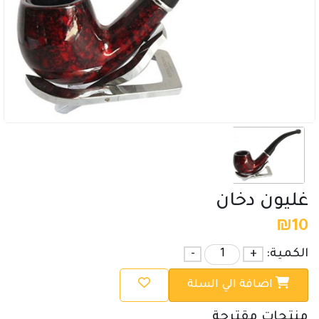
غليون دخان
₪
10
الكمية:
+
-
اضافة الي السلة
منتجات مقترحة