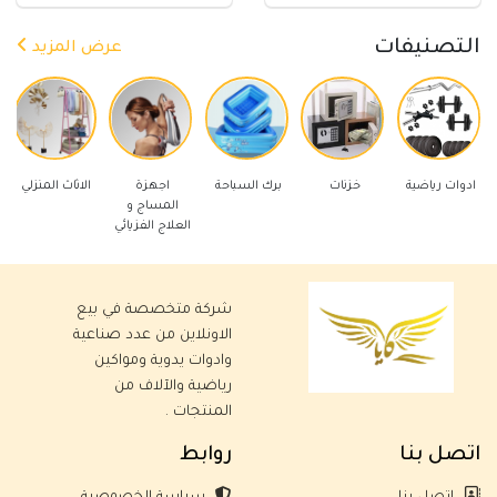
التصنيفات
عرض المزيد
رياضية
خزنات
برك السباحة
اجهزة
الاثاث المنزلي
ادوات كهر
المساج و
العلاج الفزيائي
شركة متخصصة في بيع
الاونلاين من عدد صناعية
وادوات يدوية ومواكين
رياضية والآلاف من
المنتجات .
اتصل بنا
روابط