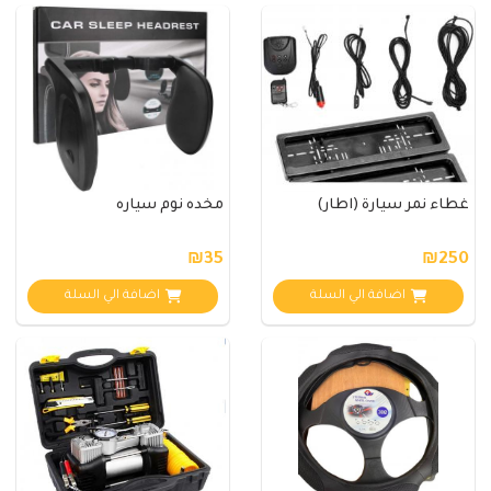
غطاء نمر سيارة (اطار)
مخده نوم سياره
₪35
₪250
اضافة الي السلة
اضافة الي السلة