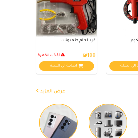
كوم
فرد لحام طمبونات
₪100
نفذت الكمية
الي السلة
اضافة الي السلة
عرض المزيد