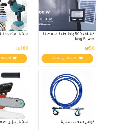
كشاف 500 واط خلية منفصلة
منشار متعدد ال
king Power
₪180
₪50
اضافة الي السلة
اضافة ا
كوابل سحب سيارة
منشار بنزين صغير 12 