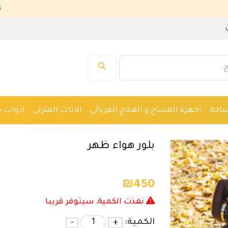
نرحب بك في 
باحة
اجهزة المساج و العلاج الفزيائي
الاثاث المنزلي
ادوات ك
واكين حلاقة
نظارات
ادوات صحية
اجهزة طبية
بلور هواء ظهر
₪
450
نفذت الكمية, سيتوفر قريبا
الكمية:
+
-