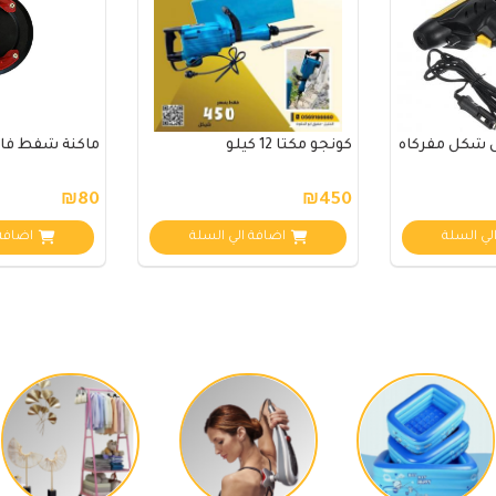
ى شكل مفركاه
كونجو مكتا 12 كيلو
ماكنة شفط فا
₪80
₪450
لي السلة
اضافة الي السلة
اضافة 