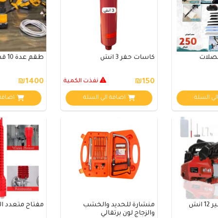
نصلات
كاسات حفر 3 انش
طقم عدة 10 قطع اصفر
₪150
نفذت الكمية
₪1400
لي السلة
اضافة الي السلة
اضافة 
انش
منشارة للحديد والخشب
مفتاح متعدد ال
والزجاج لون برتقالي