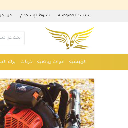
سياسة الخصوصية
شروط الإستخدام
من نحن
الرئيسية
ادوات رياضية
خزنات
برك الس
ادوات منزلية
عطور
مستلزمات حدائق
م