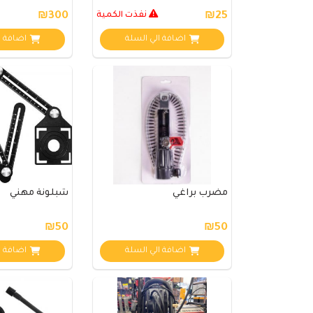
₪25
نفذت الكمية
₪300
اضافة الي السلة
اضافة ا
مضرب براغي
شبلونة مهني
₪50
₪50
اضافة الي السلة
اضافة ا