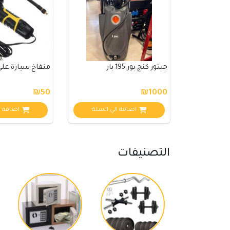
جيتور كنج بور 195 بار
منفاخ سيارة عل
₪50
₪1000
اضافة الي السلة
اضافة ا
التصنيفات