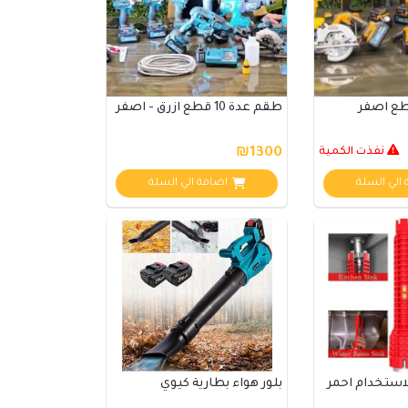
طقم عدة 10 قطع ازرق - اصفر
نفذت الكمية
₪1300
الي السلة
اضافة الي السلة
استخدام احمر
بلور هواء بطارية كيوي