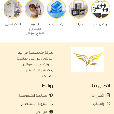
رياضية
خزنات
برك السباحة
اجهزة
الاثاث المنزلي
ادوات كهر
المساج و
العلاج الفزيائي
شركة متخصصة في بيع
الاونلاين من عدد صناعية
وادوات يدوية ومواكين
رياضية والآلاف من
المنتجات .
اتصل بنا
روابط
اتصل بنا
سياسة الخصوصية
واتساب
شروط الإستخدام
من نحن