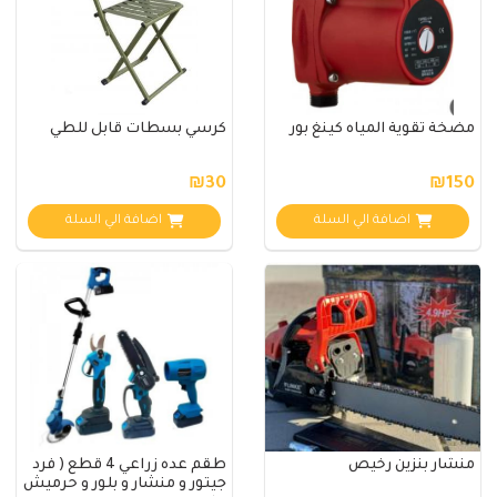
مضخة تقوية المياه كينغ بور
كرسي بسطات قابل للطي
₪30
₪150
اضافة الي السلة
اضافة الي السلة
منشار بنزين رخيص
طقم عده زراعي 4 قطع ( فرد
جيتور و منشار و بلور و حرميش