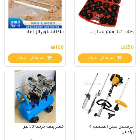
طقم غيار فلاتر سيارات
ماكنة نايلون الزراعة
₪100
₪250
اضافة الي السلة
اضافة الي السلة
حرميش قص العشب 4
كمبريصة خرسا 50 لتر
رؤوس