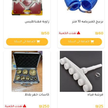
بربيج كمبريصه 10 متر
زاوية مغناطيس
₪60
نفذت الكمية
₪50
اضافة الي السلة
اضافة الي السلة
مرشة مياه
كاسات حفر بلاط
₪25
₪250
نفذت الكمية