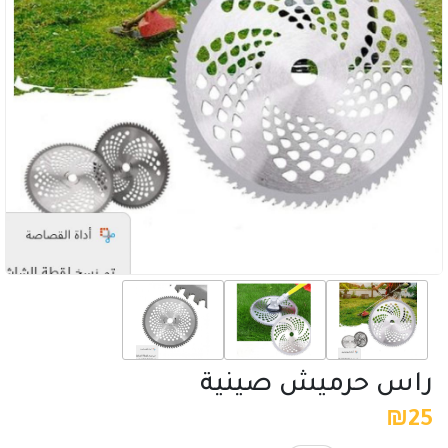
راس حرميش صينية
₪
25