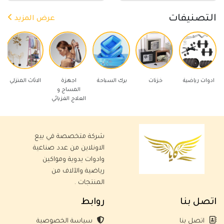
التصنيفات
عرض المزيد
رياضية
خزنات
برك السباحة
اجهزة
الاثاث المنزلي
ادوات كهر
المساج و
العلاج الفزيائي
شركة متخصصة في بيع
الاونلاين من عدد صناعية
وادوات يدوية ومواكين
رياضية والآلاف من
المنتجات .
اتصل بنا
روابط
اتصل بنا
سياسة الخصوصية