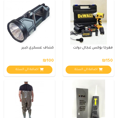
مفرجا بوكس عجال دولت
كشاف عسكري كبير
₪100
₪150
اضافة الي السلة
اضافة الي السلة