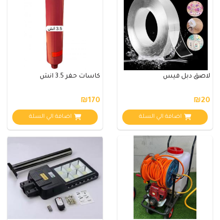
لاصق دبل فيس
كاسات حفر 3.5 انش
₪170
₪20
اضافة الي السلة
اضافة الي السلة