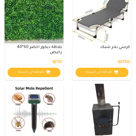
كرسي بحر شبك
بلاطة ديكور اخضر 60*40
رخيص
₪10
₪150
اضافة الي السلة
اضافة الي السلة