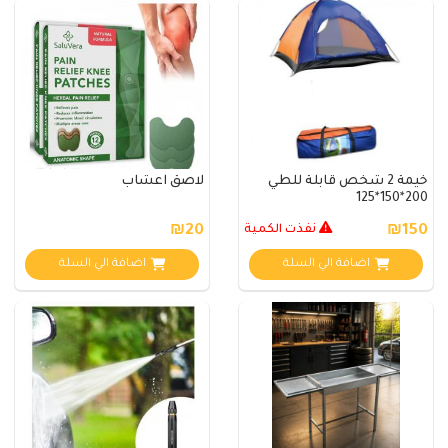
خيمة 2 شخص قابلة للطي
لاصق اعشاب
200*150*125
₪150
نفذت الكمية
₪20
اضافة الي السلة
اضافة الي السلة