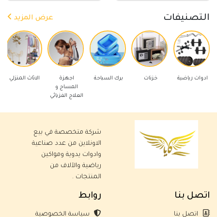
التصنيفات
عرض المزيد
اضية
خزنات
برك السباحة
اجهزة
الاثاث المنزلي
ادوات كهربائ
المساج و
العلاج الفزيائي
شركة متخصصة في بيع
الاونلاين من عدد صناعية
وادوات يدوية ومواكين
رياضية والآلاف من
المنتجات .
اتصل بنا
روابط
اتصل بنا
سياسة الخصوصية