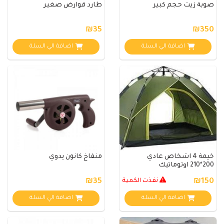
صوبة زيت حجم كبير
طارد قوارض صغير
₪35
₪350
اضافة الي السلة
اضافة الي السلة
خيمة 4 اشخاص عادي
منفاخ كانون يدوي
200*210 اوتوماتيك
₪150
نفذت الكمية
₪35
اضافة الي السلة
اضافة الي السلة