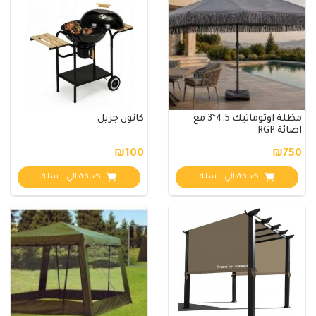
مظلة اوتوماتيك 4.5*3 مع
كانون جريل
اضائة RGP
₪100
₪750
اضافة الي السلة
اضافة الي السلة