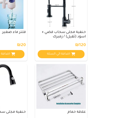
حنفية مجلى سحاب فضي +
فلتر ماء صغير
اسود (ثقيل) / زمبرك
₪20
₪120
اضافة الي السلة
اضافة ا
علاقة حمام
حنفية مجلى سحا