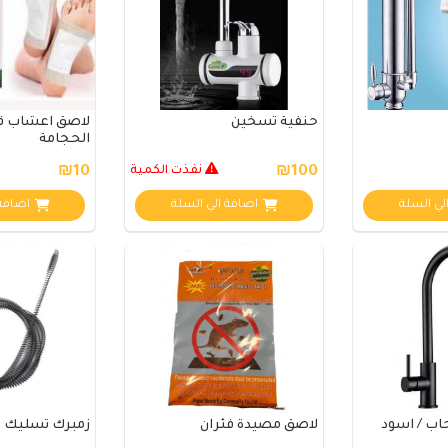
حنفية تسخين
لاصق اعشاب قد
الحجامة
₪100
نفذت الكمية
₪10
لي السلة
اضافة الي السلة
اضافة 
ب / اسود
لاصق مصيدة فئران
زمبرك تسليك مجار