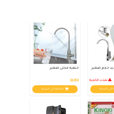
يد حجم صغير
حنفية مجلى صغير
نفذت الكمية
₪80
الي السلة
اضافة الي السلة