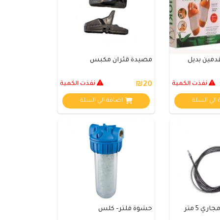
مين بديل
مصيدة قئران مكبس
نفذت الكمية
₪20
نفذت الكمية
الي السلة
اضافة الي السلة
ي 5 متر
حشوة فلتر- كلس