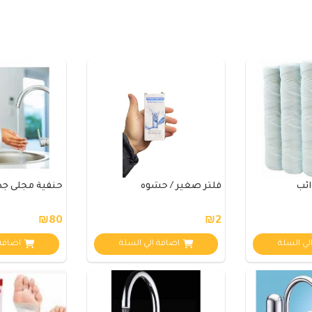
ائب
فلتر صغير / حشوه
حنفية مجلى جد
₪80
₪2
لي السلة
اضافة الي السلة
اضافة 