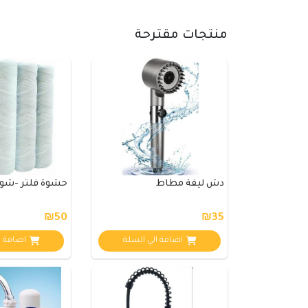
منتجات مقترحة
دش ليفة مطاط
حشوة فلتر -شو
₪50
₪35
اضافة الي السلة
اضافة ا