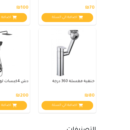
₪100
₪70
اضافة الي السلة
اضافة ا
حنفية مغسلة 360 درجة
دش 4كبسات لون سكني (125)
₪200
₪80
اضافة الي السلة
اضافة ا