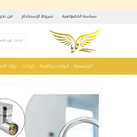
سياسة الخصوصية
شروط الإستخدام
من نحن
الرئيسية
ادوات رياضية
خزنات
برك الس
ادوات منزلية
عطور
مستلزمات حدائق
م