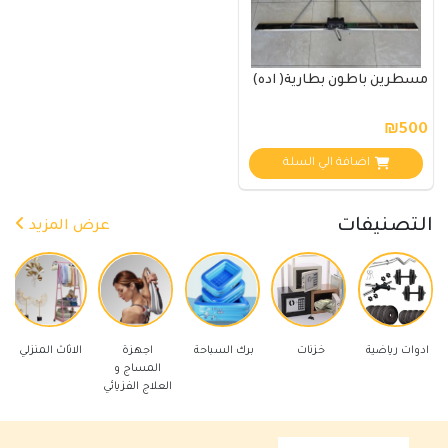
مسطرين باطون بطارية( اده)
₪500
اضافة الي السلة
التصنيفات
عرض المزيد
ادوات رياضية
خزنات
برك السباحة
اجهزة
الاثاث المنزلي
المساج و
العلاج الفزيائي