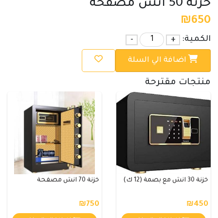
خزنة 50 انش مصفحة
₪
650
الكمية:
+
-
اضافة الي السلة
منتجات مقترحة
خزنة 30 انش مع بصمة (12 ك)
خزنة 70 انش مصفحة
₪750
₪450