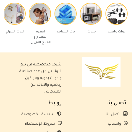
 رياضية
خزنات
برك السباحة
اجهزة
الاثاث المنزلي
ادوات كهر
المساج و
العلاج الفزيائي
شركة متخصصة في بيع
الاونلاين من عدد صناعية
وادوات يدوية ومواكين
رياضية والآلاف من
المنتجات .
اتصل بنا
روابط
اتصل بنا
سياسة الخصوصية
واتساب
شروط الإستخدام