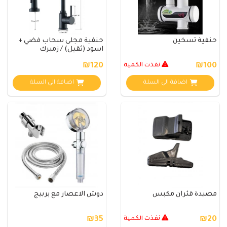
حنفية تسخين
حنفية مجلى سحاب فضي +
اسود (ثقيل) / زمبرك
₪100
نفذت الكمية
₪120
اضافة الي السلة
اضافة الي السلة
مصيدة قئران مكبس
دوش الاعصار مع بربيج
₪20
نفذت الكمية
₪35