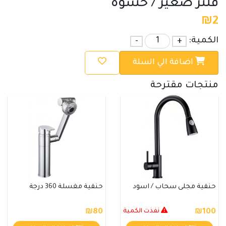
فلتر صغير / حشوه
₪
2
الكمية:
+
-
اضافة الي السلة
منتجات مقترحة
حنفية مجلى سحاب / اسود
حنفية مغسلة 360 درجة
₪100
نفذت الكمية
₪80