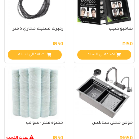
شامبو شيب
زمبرك تسليك مجاري 5 متر
₪50
₪50
اضافة الي السلة
اضافة الي السلة
حوض مجلى ستانلس
حشوة فلتر -شوائب
₪650
₪50
نفذت الكمية