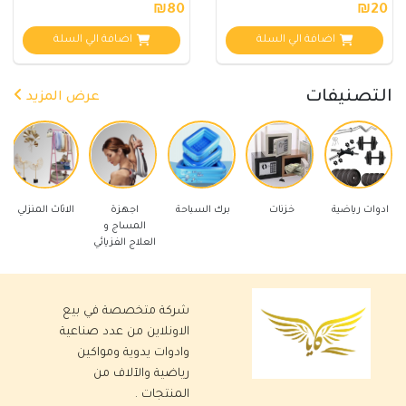
₪80
₪20
اضافة الي السلة
اضافة الي السلة
التصنيفات
عرض المزيد
رياضية
خزنات
برك السباحة
اجهزة
الاثاث المنزلي
ادوات كهر
المساج و
العلاج الفزيائي
شركة متخصصة في بيع
الاونلاين من عدد صناعية
وادوات يدوية ومواكين
رياضية والآلاف من
المنتجات .