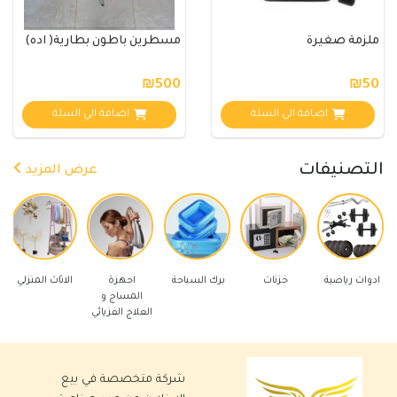
ملزمة صغيرة
مسطرين باطون بطارية( اده)
₪500
₪50
اضافة الي السلة
اضافة الي السلة
التصنيفات
عرض المزيد
 رياضية
خزنات
برك السباحة
اجهزة
الاثاث المنزلي
ادوات كهر
المساج و
العلاج الفزيائي
شركة متخصصة في بيع