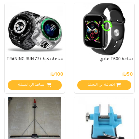
ساعة T600 عادي
ساعة ذكية TRANING RUN Z27
₪100
₪50
اضافة الي السلة
اضافة الي السلة