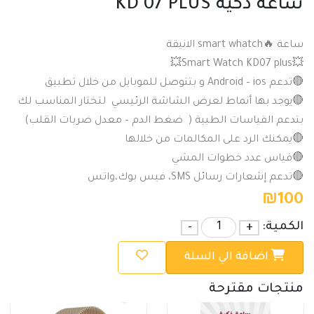
ساعة ذكية KD 07 PLUS
ساعة 🔥smart whatch الانيقة
💥Smart Watch KD07 plus💥
🔴تدعم Android – ios و بتتوصل للموبايل من خلال تطبيق
🔴يوجد بها أنماط لعرض الشاشة الرئيسي لتختار المناسب لك
بتدعم القياسات الطبية ( ضغط الدم – معدل ضربات القلب)
🔴يمكنك الرد على المكالمات من خلالها
🔴قياس عدد خطوات المشي
🔴تدعم إشعارات رسائل SMS، فيس بوك،واتس
₪
100
الكمية:
+
-
اضافة الي السلة
منتجات مقترحة