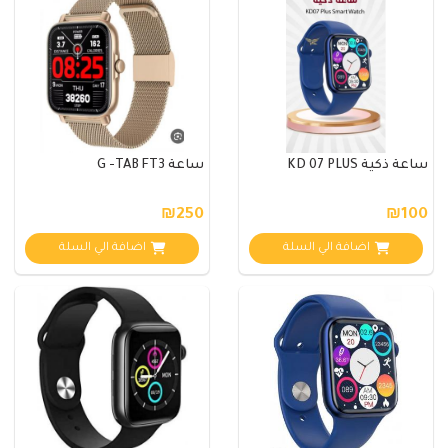
ساعة ذكية KD 07 PLUS
ساعة G -TAB FT3
₪250
₪100
اضافة الي السلة
اضافة الي السلة