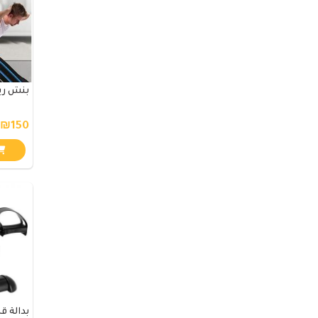
بنش ريا
₪150
بدالة ق