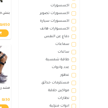
اكسسورات
اكسسورات تصوير
بنش صدر 
اكسسورات سيارة
₪650
اكسسوارات هاتف
دفاع عن النفس
سماعات
ساعات
طاقة شمسية
عدد وادوات
عطور
مستلزمات حدائق
مشد رك
مواكين حلاقة
نظارات
₪30
ادوات منزلية