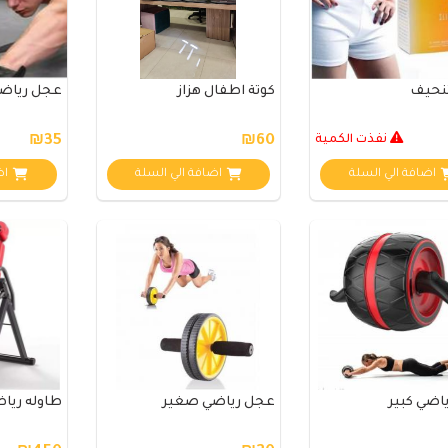
نحيف
كوتة اطفال هزاز
عجل رياض
نفذت الكمية
₪60
₪35
اضافة الي السلة
اضافة الي السلة
اض
اضي كبير
عجل رياضي صغير
طاوله ريا