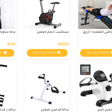
ضي للمعده / ازرق
بسكليت حجم صغير
بدله ساونا
₪50
₪250
اضافة الي السلة
اضافة الي السلة
اض
دمين كبير
بدالة قدمين صغير
بدالات قدم