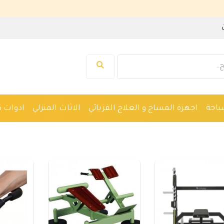
نرحب بك ف
باحة
اجهزة المساج و العلاج الفزيائي
الاثاث المنزلي
ادوات ك
واكين حلاقة
نظارات
ادوات صحية
اجهزة طبية