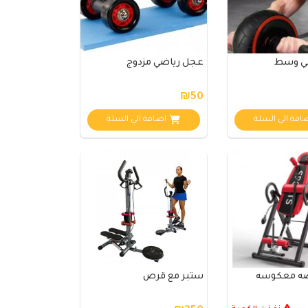
ي وسط
عجل رياضي مزدوج
₪50
افة الي السلة
اضافة الي السلة
ضه معكوسه
ستبر مع قرص