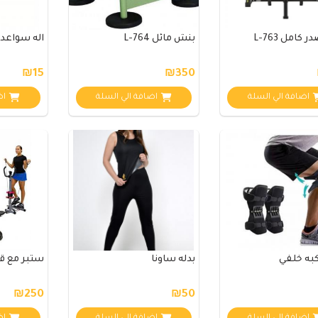
كامل L-763
بنش مائل L-764
اله سواعد
₪15
₪350
اضافة الي السلة
اضافة الي السلة
اض
به خلفي
بدله ساونا
ستبر مع 
₪250
₪50