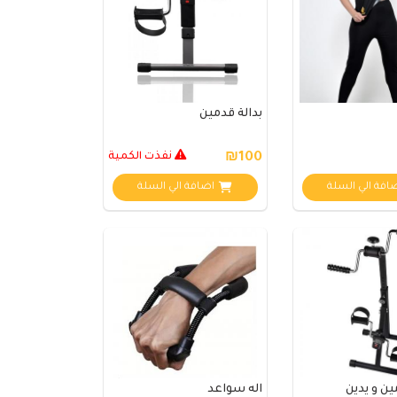
بدالة قدمين
₪100
نفذت الكمية
افة الي السلة
اضافة الي السلة
مساعد كايا للتسويق الإلكتروني
متصل الآن
مرحباً 👋 أنا مساعدك الذكي في كايا
للتسويق الإلكتروني.
كيف يمكنني مساعدتك؟ اكتب لي عن المنتج
الذي تبحث عنه.
ين و يدين
اله سواعد