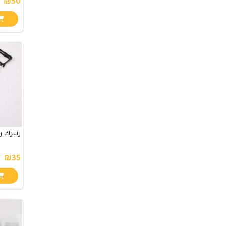
₪50
زنبرك 
₪35