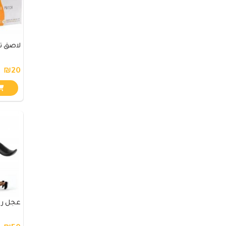
لاصق ت
₪20
عجل ري