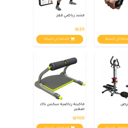
مشد رياضي قفز
₪20
افة الي السلة
اضافة الي السلة
قرص
ماكينة رياضية سكس باك
صغير
₪100