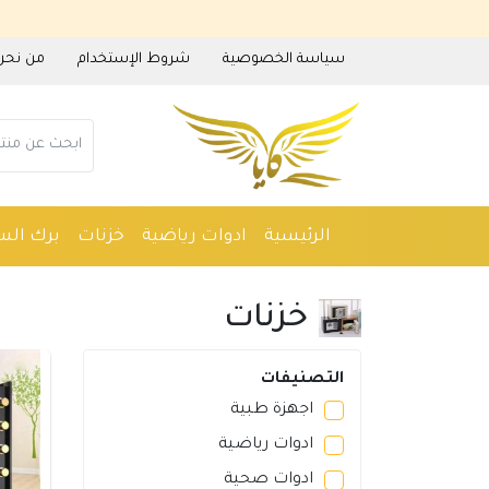
سياسة الخصوصية
شروط الإستخدام
من نحن
الرئيسية
ادوات رياضية
خزنات
برك الس
ادوات منزلية
عطور
مستلزمات حدائق
م
خزنات
التصنيفات
اجهزة طبية
ادوات رياضية
ادوات صحية