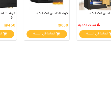
خزنة 50 انش مصفحة
ك)
نفذت الكمية
₪650
₪450
اضافة الي السلة
اضافة الي السلة
اض