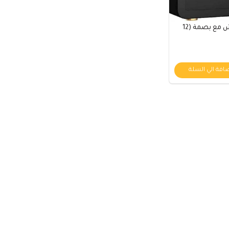
خزنة 30 انش مع بصمة (12
افة الي السلة