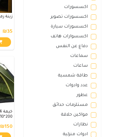
اكسسورات
اكسسورات تصوير
زينة رمضا
اكسسورات سيارة
₪35
اكسسوارات هاتف
دفاع عن النفس
سماعات
ساعات
طاقة شمسية
عدد وادوات
عطور
مستلزمات حدائق
مواكين حلاقة
200*210 اوتوماتيك
نظارات
₪150
ادوات منزلية