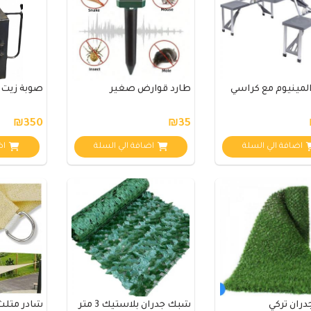
لمينيوم مع كراسي
طارد قوارض صغير
صوبة زيت 
₪350
₪35
اضافة الي السلة
اضافة الي السلة
اض
ران تركي
شبك جدران بلاستيك 3 متر
شادر مثلث