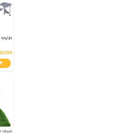
طاولة ا
₪200
شبك جد