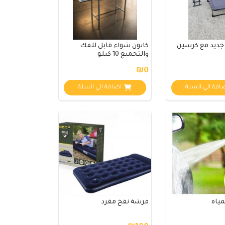
جديد مع كرسين
كانون شواء قابل للفك
والتجميع 10 كيلو
₪0
افة الي السلة
اضافة الي السلة
مياه
فرشة نفخ مفرد