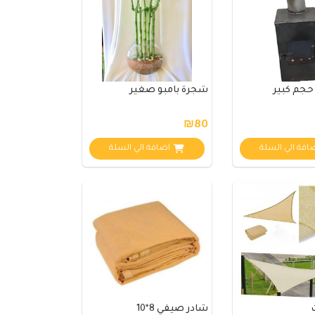
حجم كبير
شجرة بامبو صغير
₪80
افة الي السلة
اضافة الي السلة
مساعد كايا للتسويق الإلكتروني
متصل الآن
مرحباً 👋 أنا مساعدك الذكي في كايا
للتسويق الإلكتروني.
كيف يمكنني مساعدتك؟ اكتب لي عن المنتج
الذي تبحث عنه.
شادر صيفي 8*10