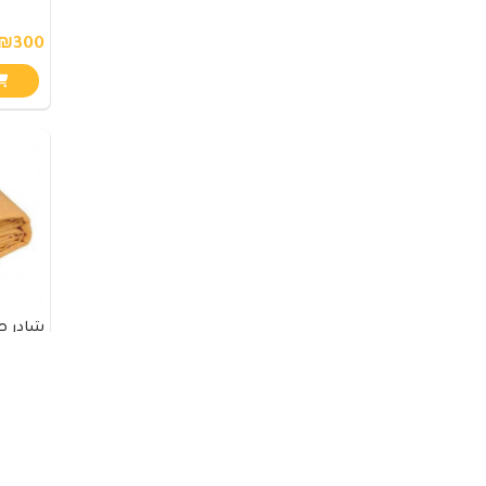
₪300
شادر صيف
₪220