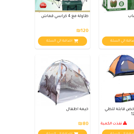
اب
طاولة مع 4 كراسي قماش
₪120
افة الي السلة
اضافة الي السلة
 2 شخص قابلة للطي
خيمة اطفال
نفذت الكمية
₪80