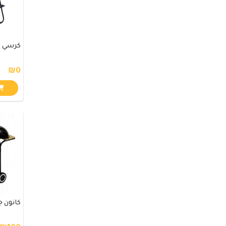
كرسي ر
₪0
كانون ج