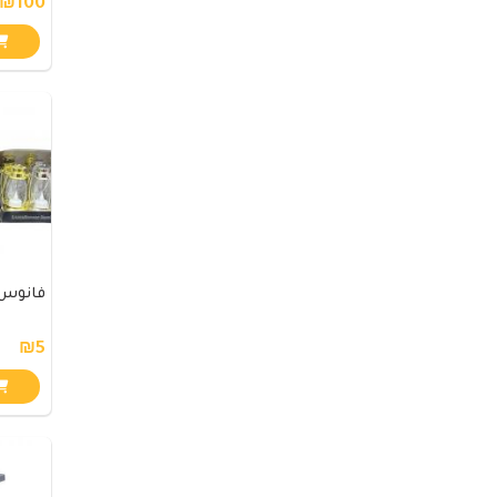
₪100
فانوس 
₪5