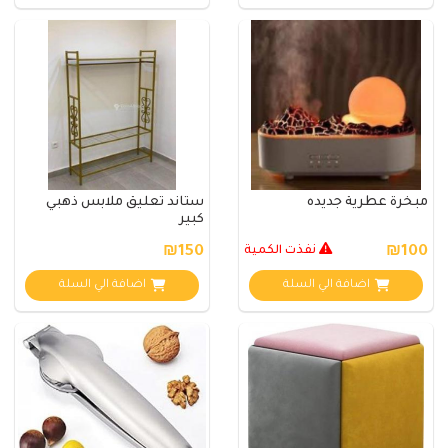
مبخرة عطرية جديده
ستاند تعليق ملابس ذهبي
كبير
₪100
نفذت الكمية
₪150
اضافة الي السلة
اضافة الي السلة