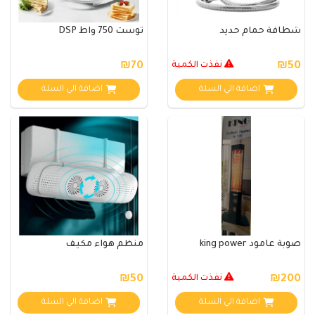
شطافة حمام حديد
توست 750 واط DSP
₪50
نفذت الكمية
₪70
اضافة الي السلة
اضافة الي السلة
صوبة عامود king power
منظم هواء مكيف
₪200
نفذت الكمية
₪50
اضافة الي السلة
اضافة الي السلة