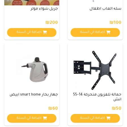
سله العاب اطفال
جريل شواء مولر
₪200
₪100
اضافة الي السلة
اضافة الي السلة
حمالة تلفزيون متحركة 14-55
جهاز بخار smart home ابيض
انش
₪60
₪50
اضافة الي السلة
اضافة الي السلة