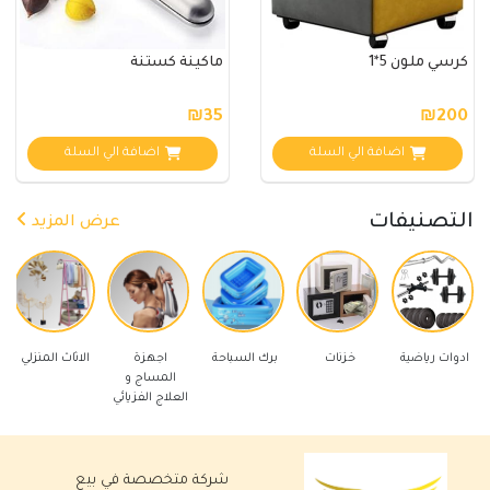
كرسي ملون 5*1
ماكينة كستنة
₪35
₪200
اضافة الي السلة
اضافة الي السلة
التصنيفات
عرض المزيد
اضية
خزنات
برك السباحة
اجهزة
الاثاث المنزلي
ادوات كهربائ
المساج و
العلاج الفزيائي
شركة متخصصة في بيع