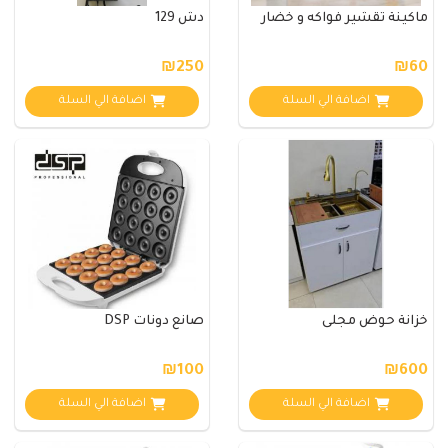
ماكينة تقشير فواكه و خضار
دش 129
₪250
₪60
اضافة الي السلة
اضافة الي السلة
خزانة حوض مجلى
صانع دونات DSP
₪100
₪600
اضافة الي السلة
اضافة الي السلة