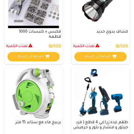
كشاف يدوي حديد
مكبس + كلبسات 1000
قطعة
₪100
نفذت الكمية
₪100
نفذت الكمية
اضافة الي السلة
اضافة الي السلة
طقم عده زراعي 4 قطع ( فرد
بربيج ماء مع ستاند 15 متر
جيتور و منشار و بلور و حرميش
عل..