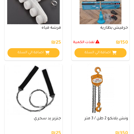
حرميش بطارية
مرشة مياه
₪150
نفذت الكمية
₪25
اضافة الي السلة
اضافة الي السلة
ونش بلانكو 2 طن / 3 متر
جنزير يد سحري
₪25
₪350