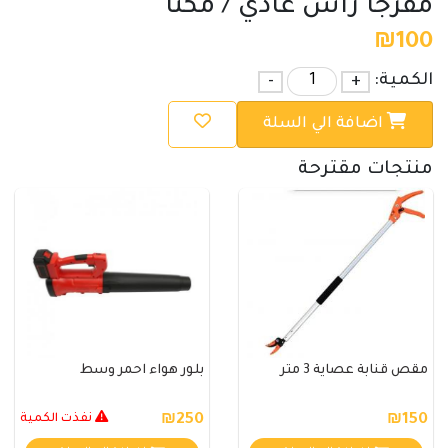
مفرجا راس عادي / مكتا
₪
100
الكمية:
+
-
اضافة الي السلة
منتجات مقترحة
مقص قنابة عصاية 3 متر
بلور هواء احمر وسط
₪150
₪250
نفذت الكمية