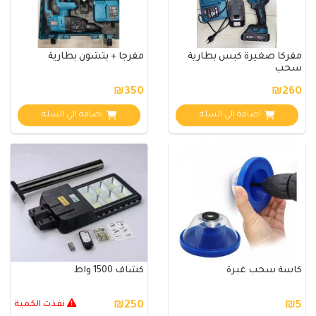
مفركا صغيرة كبس بطارية
مفرجا + بتشون بطارية
سحب
₪350
₪260
اضافة الي السلة
اضافة الي السلة
كاسة سحب غبرة
كشاف 1500 واط
₪5
₪250
نفذت الكمية