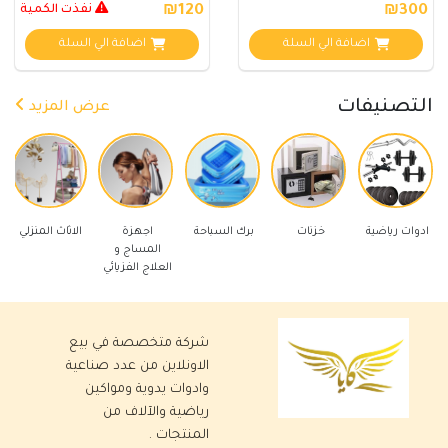
₪300
₪120
نفذت الكمية
اضافة الي السلة
اضافة الي السلة
التصنيفات
عرض المزيد
اضية
خزنات
برك السباحة
اجهزة
الاثاث المنزلي
ادوات كهربائ
المساج و
العلاج الفزيائي
شركة متخصصة في بيع
الاونلاين من عدد صناعية
وادوات يدوية ومواكين
رياضية والآلاف من
المنتجات .