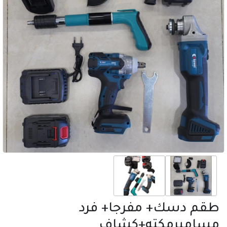
طقم دسك+ مفرجا+ فرد
مساميرمكته+كشاف