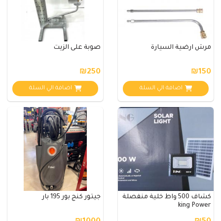
مرش ارضية السيارة
صوبة على الزيت
₪250
₪150
اضافة الي السلة
اضافة الي السلة
كشاف 500 واط خلية منفصلة
جيتور كنج بور 195 بار
king Power