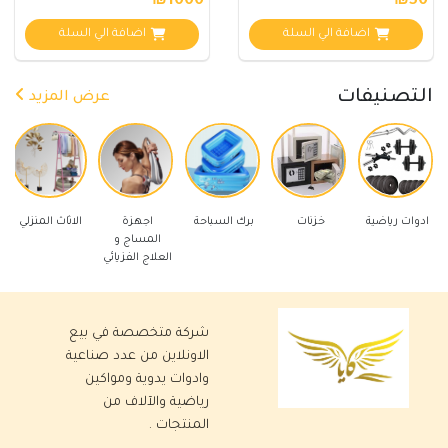
₪1000
₪50
اضافة الي السلة
اضافة الي السلة
التصنيفات
عرض المزيد
ضية
خزنات
برك السباحة
اجهزة
الاثاث المنزلي
ادوات كهربائي
المساج و
العلاج الفزيائي
شركة متخصصة في بيع
الاونلاين من عدد صناعية
وادوات يدوية ومواكين
رياضية والآلاف من
المنتجات .