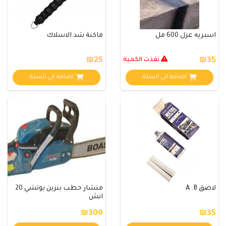
اسبريه عزل 600 مل
ماكنة شد الاسلاك
₪35
نفذت الكمية
₪25
اضافة الي السلة
اضافة الي السلة
لاصق A .B
منشار حطب بنزين بوتشي 20
انش
₪300
₪35