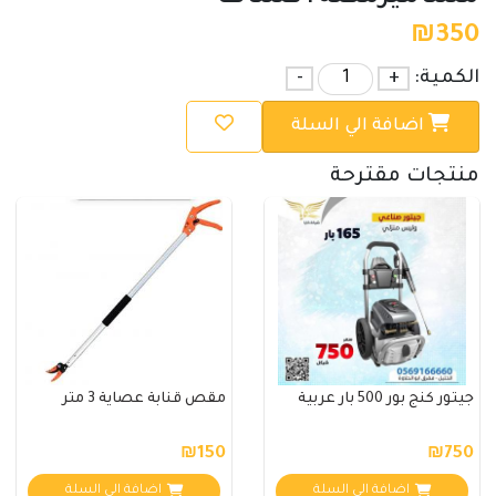
₪
350
الكمية:
+
-
اضافة الي السلة
منتجات مقترحة
جيتور كنج بور 500 بار عربية
مقص قنابة عصاية 3 متر
₪150
₪750
اضافة الي السلة
اضافة الي السلة