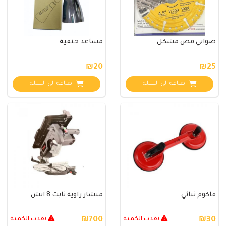
صواني قص مشكل
مساعد حنفية
₪20
₪25
اضافة الي السلة
اضافة الي السلة
فاكوم ثنائي
منشار زاوية ثابت 8 انش
₪30
نفذت الكمية
₪700
نفذت الكمية