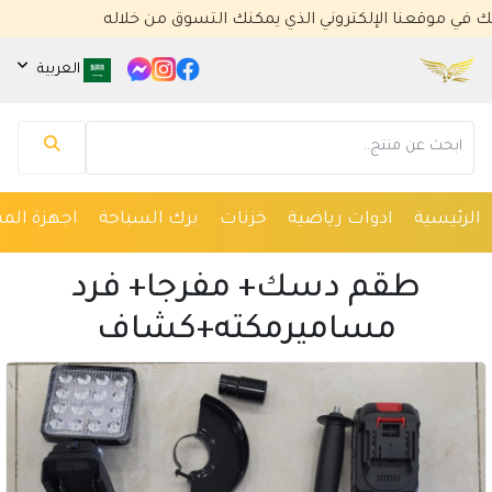
عنا الإلكتروني الذي يمكنك التسوق من خلاله
العربية
مساعد كايا للتسويق الإلكتروني
متصل الآن
الرئيسية
ادوات رياضية
خزنات
برك السباحة
اجهزة المس
مرحباً 👋 أنا مساعدك الذكي في كايا للتسويق
الإلكتروني.
طقم دسك+ مفرجا+ فرد
كيف يمكنني مساعدتك؟ اكتب لي عن المنتج الذي
تبحث عنه.
مساميرمكته+كشاف