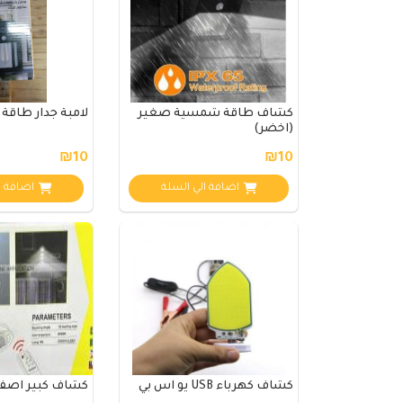
كشاف طاقة شمسية صغير
لامبة جدار طاق
(اخضر)
₪10
₪10
اضافة الي السلة
اضافة ا
كشاف كهرباء USB يو اس بي
كشاف كبير اصفر R-750