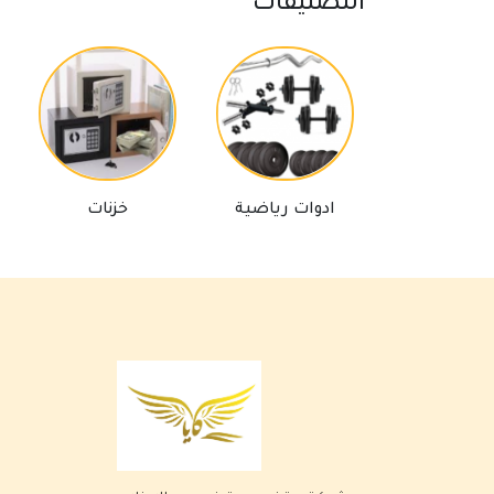
التصنيفات
ادوات رياضية
خزنات
برك ال