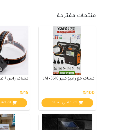
منتجات مقترحة
كشاف مع راديو كبير LM -3610
كشاف راس 7 عيون
₪15
₪100
اضافة الي السلة
اضافة ا