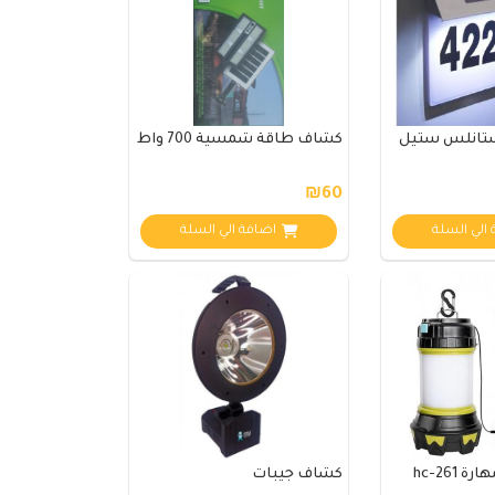
تانلس ستيل
كشاف طاقة شمسية 700 واط
₪60
الي السلة
اضافة الي السلة
hc-261
كشاف جيبات