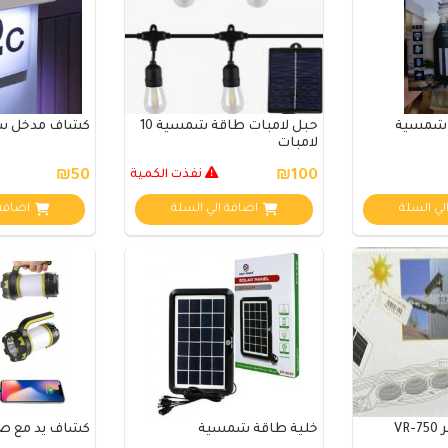
ة شمسية
حبل لامبات طاقة شمسية 10
كشاف مدخل س
لامبات
₪100
نفذت الكمية
₪50
لي السلة
اضافة الي السلة
اضافة 
V
خلية طاقة شمسية
كشاف يد مع صهارة 