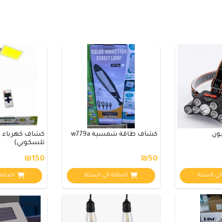
كشاف طاقة شمسية w779a
كشاف كهرباء م
تلسكوبي)
₪150
₪50
لي السلة
اضافة الي السلة
اضافة 