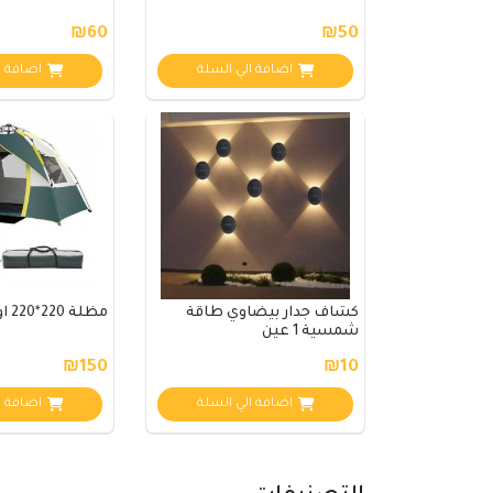
₪60
₪50
اضافة الي السلة
اضافة ا
كشاف جدار بيضاوي طاقة
مظلة 220*220 اوتوماتيك
شمسية 1 عين
₪150
₪10
اضافة الي السلة
اضافة ا