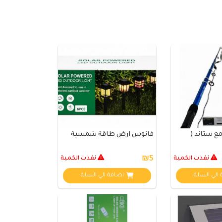
ع ستاند (
فانوس ارض طاقة شمسية
نفذت الكمية
₪5
نفذت الكمية
الي السلة
اضافة الي السلة