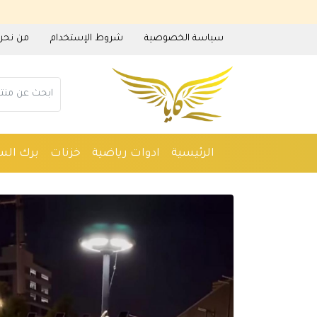
سياسة الخصوصية
شروط الإستخدام
من نحن
الرئيسية
ادوات رياضية
خزنات
برك الس
ادوات منزلية
عطور
مستلزمات حدائق
م