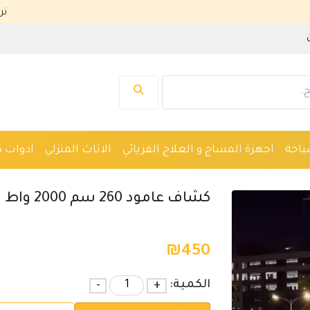
نرحب بك في م
باحة
اجهزة المساج و العلاج الفزيائي
الاثاث المنزلي
ادوات ك
واكين حلاقة
نظارات
ادوات صحية
اجهزة طبية
كشاف عامود 260 سم 2000 واط
₪
450
الكمية:
+
-