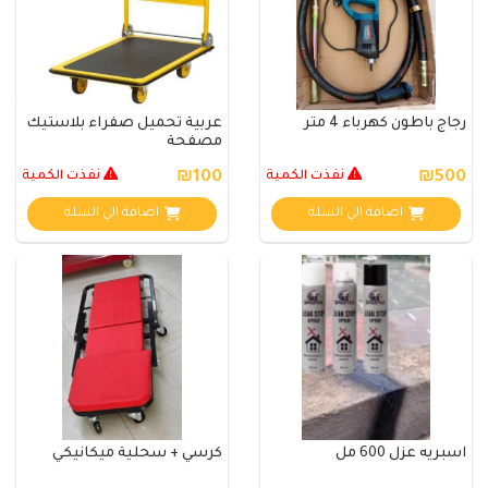
رجاج باطون كهرباء 4 متر
عربية تحميل صفراء بلاستيك
مصفحة
₪500
نفذت الكمية
₪100
نفذت الكمية
اضافة الي السلة
اضافة الي السلة
اسبريه عزل 600 مل
كرسي + سحلية ميكانيكي