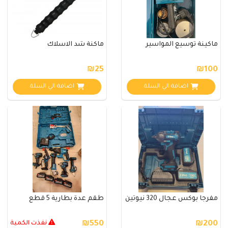
ماكينة توسيع المواسير
ماكنة شد الاسلاك
₪25
₪100
اضافة الي السلة
اضافة الي السلة
مفرجا بوكس عجال 320 نيوتين
طقم عدة بطارية 5 قطع
₪200
₪550
نفذت الكمية