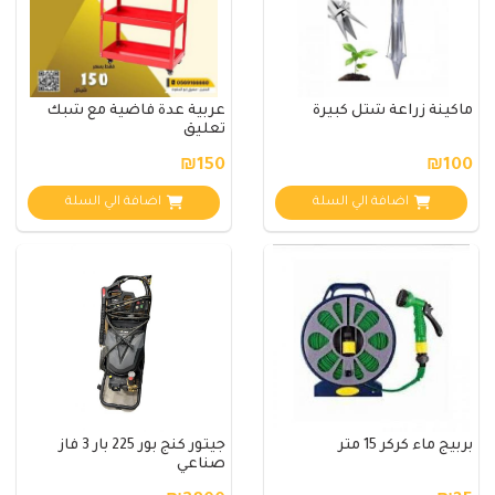
ماكينة زراعة شتل كبيرة
عربية عدة فاضية مع شبك
تعليق
₪150
₪100
اضافة الي السلة
اضافة الي السلة
بربيج ماء كركر 15 متر
جيتور كنج بور 225 بار 3 فاز
صناعي