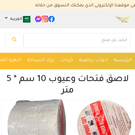
ا الإلكتروني الذي يمكنك التسوق من خلاله
العربية
مساعد كايا للتسويق الإلكتروني
متصل الآن
الرئيسية
ادوات رياضية
خزنات
برك السباحة
اجهزة المس
مرحباً 👋 أنا مساعدك الذكي في كايا للتسويق
الإلكتروني.
كيف يمكنني مساعدتك؟ اكتب لي عن المنتج الذي
لاصق فتحات وعيوب 10 سم * 5
تبحث عنه.
متر