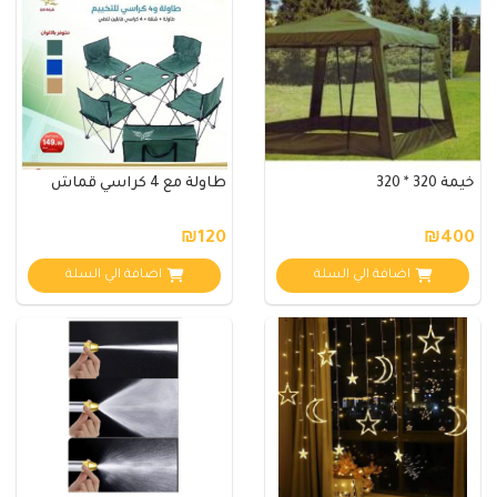
خيمة 320 * 320
طاولة مع 4 كراسي قماش
₪120
₪400
اضافة الي السلة
اضافة الي السلة