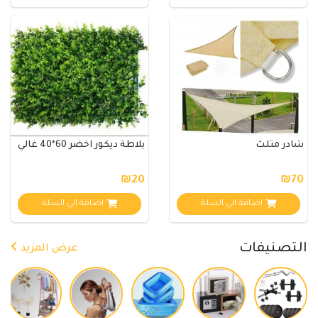
شادر مثلث
بلاطة ديكور اخضر 60*40 غالي
₪20
₪70
اضافة الي السلة
اضافة الي السلة
التصنيفات
عرض المزيد