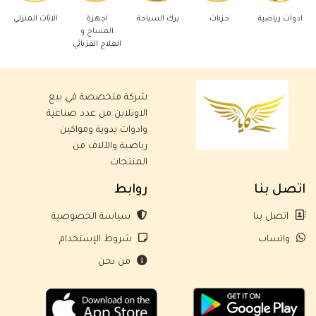
اضية
خزنات
برك السباحة
اجهزة
الاثاث المنزلي
ادوات كهربائ
المساج و
العلاج الفزيائي
شركة متخصصة في بيع
الاونلاين من عدد صناعية
وادوات يدوية ومواكين
رياضية والآلاف من
المنتجات .
اتصل بنا
روابط
اتصل بنا
سياسة الخصوصية
واتساب
شروط الإستخدام
من نحن