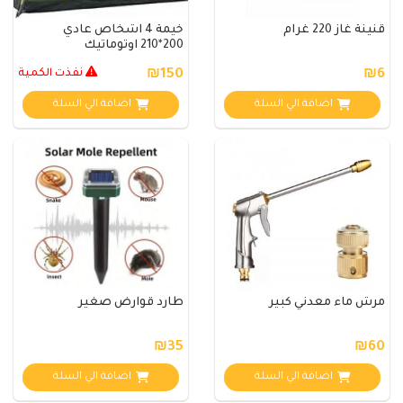
قنينة غاز 220 غرام
خيمة 4 اشخاص عادي
200*210 اوتوماتيك
₪6
₪150
نفذت الكمية
اضافة الي السلة
اضافة الي السلة
مرش ماء معدني كبير
طارد قوارض صغير
₪35
₪60
اضافة الي السلة
اضافة الي السلة