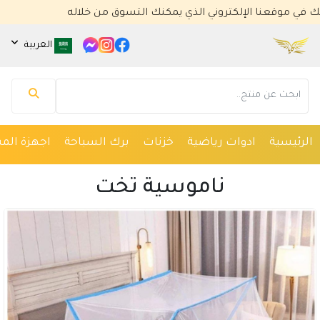
نا الإلكتروني الذي يمكنك التسوق من خلاله
العربية
مساعد كايا للتسويق الإلكتروني
متصل الآن
الرئيسية
ادوات رياضية
خزنات
برك السباحة
اجهزة المس
مرحباً 👋 أنا مساعدك الذكي في كايا للتسويق
الإلكتروني.
ناموسية تخت
كيف يمكنني مساعدتك؟ اكتب لي عن المنتج الذي
تبحث عنه.