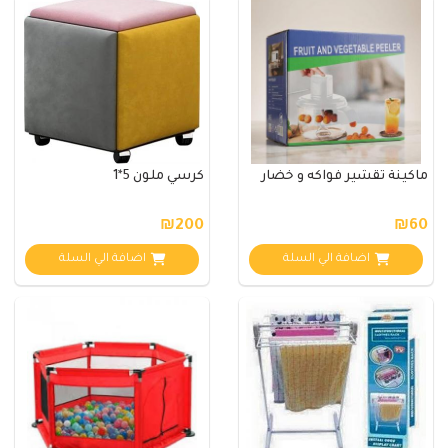
ماكينة تقشير فواكه و خضار
كرسي ملون 5*1
₪200
₪60
اضافة الي السلة
اضافة الي السلة