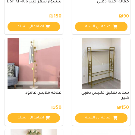
حمالة احذية ذهبي
سشوار شعر كبير DSP KF-106
₪150
₪90
اضافة الي السلة
اضافة الي السلة
ستاند تعليق ملابس ذهبي
علاقة ملابس عامود
كبير
₪50
₪150
اضافة الي السلة
اضافة الي السلة