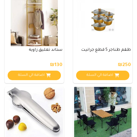
طقم طناجر 5 قطع جرانيت
ستاند تعليق زاوية
₪130
₪250
اضافة الي السلة
اضافة الي السلة