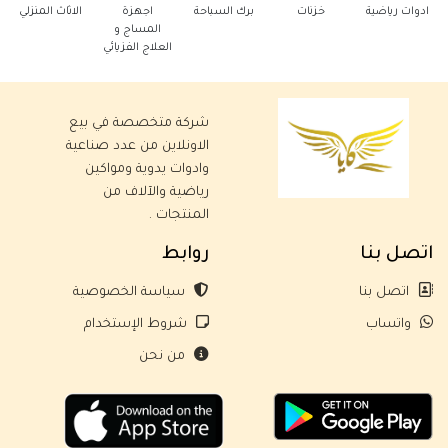
ية
خزنات
برك السباحة
اجهزة
الاثاث المنزلي
ادوات كهربائية
المساج و
العلاج الفزيائي
شركة متخصصة في بيع
الاونلاين من عدد صناعية
وادوات يدوية ومواكين
رياضية والآلاف من
المنتجات .
اتصل بنا
روابط
اتصل بنا
سياسة الخصوصية
واتساب
شروط الإستخدام
من نحن