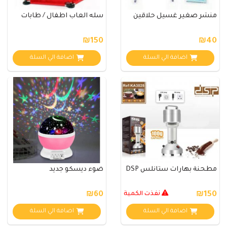
منشر صغير غسيل حلاقين
سله العاب اطفال / طابات
₪150
₪40
اضافة الي السلة
اضافة الي السلة
مطحنة بهارات ستانلس DSP
ضوء ديسكو جديد
₪150
نفذت الكمية
₪60
اضافة الي السلة
اضافة الي السلة