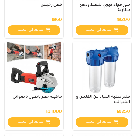
بلور هواء كيوي شفط ودفع
قفل رخيص
بطارية
₪60
₪200
اضافة الي السلة
اضافة الي السلة
فلتر تنقية المياه من الكلس و
ماكينة حفر باطون 5 صواني
الشوائب
₪1000
₪250
اضافة الي السلة
اضافة الي السلة