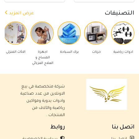
التصنيفات
عرض المزيد
ياضية
خزنات
برك السباحة
اجهزة
الاثاث المنزلي
ادوات كهربا
المساج و
العلاج الفزيائي
شركة متخصصة في بيع
الاونلاين من عدد صناعية
وادوات يدوية ومواكين
رياضية والآلاف من
المنتجات .
اتصل بنا
روابط