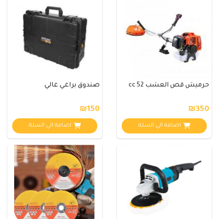
حرميش قص العشب 52 cc
صندوق براغي غالي
₪150
₪350
اضافة الي السلة
اضافة الي السلة