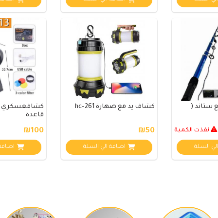
 ستاند (
كشاف يد مع صهارة hc-261
قاعدة
نفذت الكمية
₪50
₪100
لي السلة
اضافة الي السلة
اضافة 