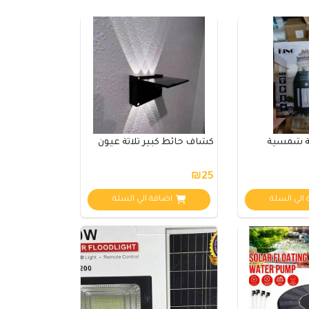
قة شمسية
كشاف حائط كبير ثلاثة عيون
₪25
الي السلة
اضافة الي السلة