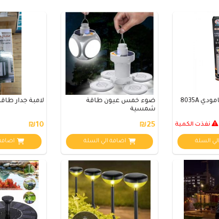
 8035A
ضوء خمس عيون طاقة
لامبة جدار طا
شمسية
نفذت الكمية
₪25
₪10
لي السلة
اضافة الي السلة
اضافة 