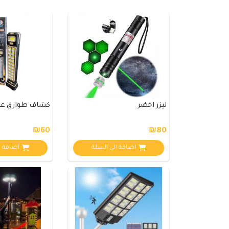
ليزر اخضر
كشاف طوارق عامودي
₪60
₪80
اضافة الي السلة
اضافة ا