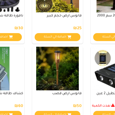
كشاف عامود 260 سم 2000
فانوس ارض حجم كبير
نافورة طاقة 
₪30
₪25
لي السلة
اضافة الي السلة
اضافة 
 2 عين
فانوس ارض قصب
كشاف طاقة شمسية 
نفذت الكمية
₪50
₪60
لي السلة
اضافة الي السلة
اضافة 