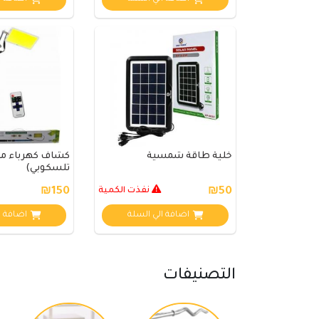
خلية طاقة شمسية
كشاف كهرباء مع
تلسكوبي)
₪50
نفذت الكمية
₪150
اضافة الي السلة
اضافة ا
التصنيفات