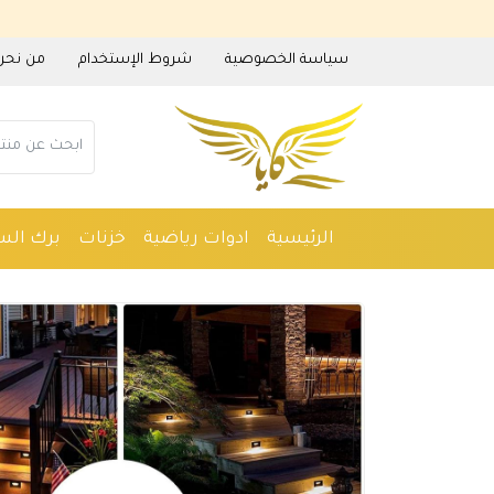
سياسة الخصوصية
شروط الإستخدام
من نحن
الرئيسية
ادوات رياضية
خزنات
برك الس
ادوات منزلية
عطور
مستلزمات حدائق
م