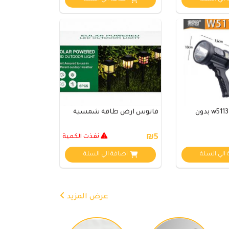
كشافعسكري w5113 بدون
فانوس ارض طاقة شمسية
₪5
نفذت الكمية
الي السلة
اضافة الي السلة
عرض المزيد