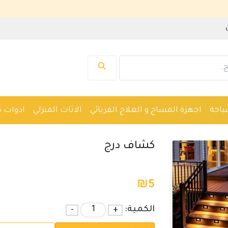
نرحب ب
باحة
اجهزة المساج و العلاج الفزيائي
الاثاث المنزلي
ادوات ك
واكين حلاقة
نظارات
ادوات صحية
اجهزة طبية
كشاف درج
₪
5
الكمية:
+
-