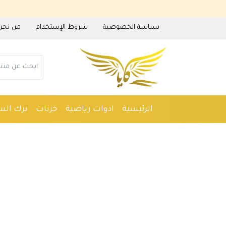
سياسة الخصوصية
شروط الإستخدام
من نحن
الرئيسية
ادوات رياضية
خزنات
برك الس
ادوات منزلية
عطور
مستلزمات حدائق
م